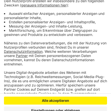
und den Angeklagten mitreinschreiben. Dann flog das
Ganze auf. Der Goman-Chef soll das Ehepaar um
insgesamt rund eine Million Euro gebracht haben. Das
Opfer gab heute sichtlich angeschlagen vor Gericht an,
das ganze Thema schnell abhaken zu wollen.
Anzeige
Anzeige
Anzeige
Anzeige