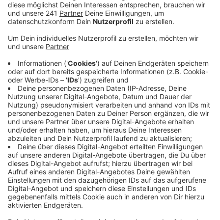
Anzeige
„Don Mikel“ soll dem geschädigten Ehepaar aus
Frechen laut Medienberichten angeboten haben, den
Schaden zu erstatten und 100.000 Euro
Schmerzensgeld drauf zu legen. Im Gegenzug sollten
die Opfer nicht weiter aussagen. Die taten das am
Dienstag trotzdem.
„Ich sah ihn praktisch als Sohn an“ - das sagte das 72-
Jährige Opfer heute vor Gericht über die Beziehung zu
„Don Mikel“. Der Angeklagte soll dabei über Jahre
hinweg ein doppeltes Spiel gespielt haben, wodurch er
sich das Vertrauen des geschädigten Ehepaares
erschlich.
Zuletzt wollten die Opfer sogar ihr Testament ändern