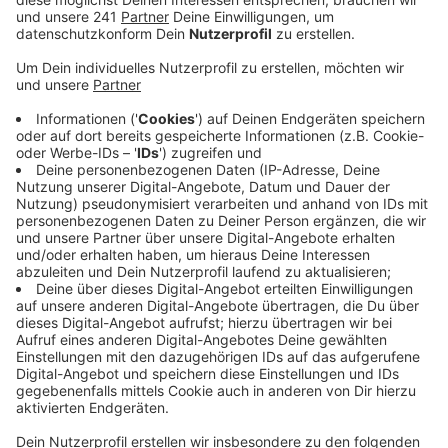
Energie zu sparen.
Veröffentlicht:
Dienstag, 18.10.2022 06:50
Anzeige
Der Spezialchemiekonzern Covestro plant zum
Beispiel Bürogebäude zusammenzulegen. Das
Unternehmen setzt dafür vermehrt auf Co-Working-
Plätze und Home-Office. Die Ansätze zum Energie
sparen im Chempark in Wiesdorf sind unterschiedlich.
Laut Currenta gibt es zum Beispiel zusätzliche
Trainings für Energieberater.
Hier sind teilweise auch
Monitoring-Tools im Einsatz, die tagesaktuell
Energiekosten von Gebäuden oder Betrieben
visualisieren können, um dann entsprechend reagieren
zu können, so ein Sprecher. Ähnlich agiert wird auch für
technische Verbesserungen: So setzen einige