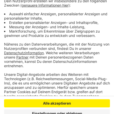
sonst für ihr Gericht zahlen. Laut dem Leverkusener
DEHOGA-Sprecher überlegen sich viele Wirte
deswegen jetzt Alternativen – ganz nach dem Motto
„Not macht erfinderisch.“ Hauptsache man kann die
Gäste halten.
Anzeige
Anzeige
Anzeige
Anzeige