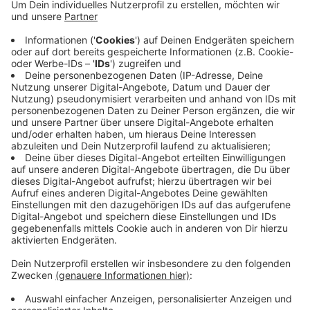
Anzeige
Der Engpass besteht zwischen 9 und 16 Uhr. Straßen
NRW schneidet entlang der Strecke Gefahrenbäume
zurück.
Anzeige
Anzeige