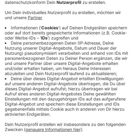
am Hemmelrather Hof bis zur Dhünnbrücke. Das
hat auch Auswirkungen auf die Hauptverkehrsader
in dem Stadtteil: die Gustav-Heinemann-Straße.
Veröffentlicht:
Donnerstag, 27.08.2020 06:22
Anzeige
Um die zu sanierende Kanalleitung während der
Arbeiten trocken zu halten, muss das Wasser in ein
paralleles Kanalnetz in der Gustav-Heinemann-Straße
umgepumpt werden. Deswegen steht dem Verkehr
dort für die kommenden Wochen nur eine Fahrspur zur
Verfügung und zwar stadteinwärts. Die Arbeiten sollen
Mitte September abgeschlossen sein.
Anzeige