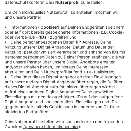
zu Geruchsbelästigung und Ruß-Ablagerungen
kommen.
Veröffentlicht:
Mittwoch, 03.08.2022 06:38
Anzeige
Akute Gesundheitsgefahr bestand nicht – vorsorglich
sollten betroffene Anwohner zwischen 6 Uhr und
09.30 Uhr aber Fenster und Türen geschlossen halten.
Eine entsprechende Warnung für Köln und Leverkusen
gab es über die Warn-App Nina.
Laut Shell kann es auch im Laufe des Mittwochs und
auch in den kommenden Tagen immer mal wieder zu
Fackeltätigkeiten kommen.
Anzeige