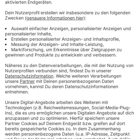
Anzeige
Weitere Meldungen aus Leverkusen
Anzeige
Bayer 04 Leverkusen: Boniface fällt bis April aus
38 Fälle: Polizei nimmt Leverkusener Schuleinbrecher
fest
Bahnstreik: So stark ist Leverkusen betroffen
Anzeige