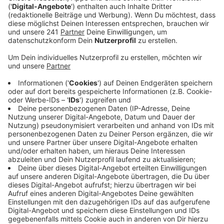
aufgenommen und prüft laut Polizei auch die
Vorwürfe aus der Leverkusener Fanszene.
Veröffentlicht:
Mittwoch, 10.01.2024 06:19
Anzeige
Die wirft der Polizei unter anderem vor, dass sie den
Einsatz am 21. Dezember bewusst eskaliert hat
lassen, dass sie Taser gegen mehrere Personen
eingesetzt und anschließend keinen Rettungswagen
gerufen hat.
Die Polizei stellt das Geschehen ganz anders da.
Demnach haben vier Fans die Beamten beleidigt,
tätlich angegriffen und auch verletzt. Welche Version
stimmt, soll jetzt die Staatsanwaltschaft
herausfinden. Die Ermittlungen dazu laufen.