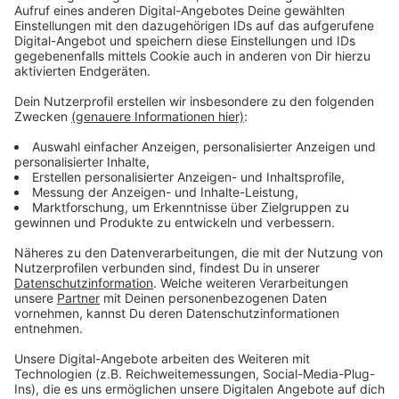
Fördermittel und Zeitplan
Anzeige
Ein Ersatzbau ist kurzfristig nicht umsetzbar, da die
finanzielle Lage der Stadt dies aktuell nicht zulässt.
Der Stadtrat hat jedoch mit großer Mehrheit
signalisiert, dass ein Neubau notwendig ist. Die
Anträge dreier Parteien wurden zusammengelegt, um
die Planungen voranzutreiben. Ein genauer Zeitplan für
den Ersatzbau steht jedoch noch aus.
Anzeige
Mehr Nachrichten aus Leverkusen
Anzeige