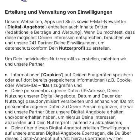
Anzeige
Ersatzbau dringend nötig
Anzeige
Über 100 Kinder mussten auf andere Einrichtungen im
Stadtgebiet verteilt werden. Doch der Bedarf an
Kitaplätzen in Leverkusen ist hoch – ein dauerhafter
Wegfall der Einrichtung kommt nicht infrage. Der
Stadtrat hat jetzt beschlossen, alle finanziellen
Möglichkeiten zu prüfen, um einen Ersatzbau nahe des
ursprünglichen Standorts zu realisieren.
Anzeige