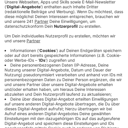
Anzeige
Die städtischen Fachbereiche, die wupsi und das
Center Management der Rathaus Galerie haben sich
nach einigen Beschwerden getroffen und sich die
Situation vor Ort angeschaut, so die Stadt Leverkusen.
Die ehemalige Ersatzhaltestelle hatte keinen
Wetterschutz, es wurden keine digitalen Infos
angezeigt und war nicht barrierefrei. Um das zu ändern
werden die Buslinien 203, 208, 211 und N23 in
Fahrtrichtung Busbahnhof/Leverkusen-Mitte ab heute
auf der oberen Seite des Europarings halten, so die
Stadt weiter. Um in der Weihnachtszeit weniger
Verkehrschaos an dem Parkhaus der Galerie zu haben,
wurde die Haltestelle bislang immer vor die
Einmündung zur Einfahrt Kinopolis verlegt. Ab dem 31.