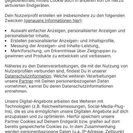
Dezember werden die Linien aber dann auch wieder an
der regulären Haltestelle Wöhlerstraße halten.
Anzeige
Weitere Meldungen aus Leverkusen
Anzeige
Mann springt in Leverkusen auf Zug auf - bei über 100
km/h
Wupsi startet On-Demand-Verkehr in Leverkusen
Leverkusener Impfstelle in den Luminaden schließt
Anzeige