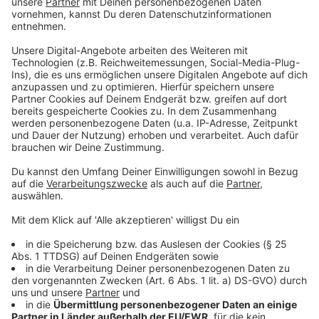
vom Virus-Typ ab. Es gibt zwei Varianten: Den
westafrikanischen Typ und den Typ des
Kongobeckens. In Europa tritt bisher der weniger
gefährliche westafrikanische Typ auf.
Anzeige
Wie versucht man, das Problem
einzudämmen?
Anzeige
Die auftretenden Fälle sollen jetzt isoliert werden.
Gleichzeitig werden die Kontaktpersonen ermittelt
und isoliert. Gesundheitsminister Karl Lauterbach
(SPD) geht davon aus, dass hier keine neue Pandemie
droht: "Aufgrund der bisher vorliegenden Erkenntnisse
gehen wir davon aus, dass das Virus nicht leicht