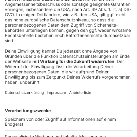
übertragbar ist und dass dieser Ausbruch eingegrenzt
werden kann. Das kann gelingen, wenn wir jetzt sehr
schnell handeln", so Lauterbach. Wer sich bereits in
den 70er/80er-Jahren gegen Pocken geimpft hat, hat
Glück. Denn die Impfung schützt zumindest gegen
einen schweren Verlauf. Wer zur Risikogruppe gehört,
kann sich auch mit einer neuen Generation des
Pockenimpfstoffs impfen lassen. Belgien geht weiter
und hat zum Schutz eine 21-Tage-Quarantäne für
Infizierte angeordnet - auch in GB empfiehlt die
Gesundheitsbehörde eine dreiwöchige Quarantäne.
Das deutsche Gesundheitsministerium hat sich noch
nicht final dazu positioniert.
Autor: Thorsten Ortmann
Anzeige