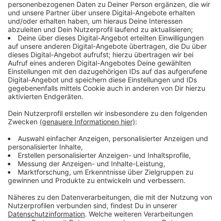
Anzeige
Wie gefährlich ist das Affenpocken-Virus für
diejenigen, die sich damit angesteckt haben?
Anzeige
Es ist eine ernstzunehmende Krankheit, sagen
Mediziner. In der Regel verursacht das Virus meist nur
milde Symptome wie Fieber, Kopf- und
Muskelschmerzen und eben diesen pockenartigen
Hautausschlag. Gefährlich werden kann eine Infektion
allerdings für immungeschwächte Menschen, also zum
Beispiel Tumor-Patienten und für Kinder und
Schwangere. Eine Infektion kann im schlimmsten Fall
auch tödlich sein. Wie groß die Gefahr ist, hängt auch