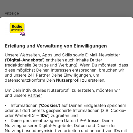
Anzeige
Kann man das Virus mit dem Corona-Virus
vergleichen?
Anzeige
Nein, es gibt deutliche Unterschiede. Der Wichtigste:
das Affenpocken-Virus überträgt sich nicht so leicht
wie das Sars-Cov2-Virus. Es kann sich zwar auch durch
größere Tröpfchen in der Atemluft übertragen. Aber
im Normalfall braucht man engen Körperkontakt zu
einer infizierten Person, sagt Virologe Jonas Schmidt-
Chanasit: "Es gibt eine Häufung bei Männern, die Sex
mit Männern haben und gerade in dem Bereich sollte
man jetzt eben besonders wachsam sein."