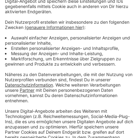
Dolmetscher mit ukrainischen Sprachkenntnissen und
Ärzte, die auf freiwilliger Basis kleinere Wunden von
Flüchtenden versorgen können.
Wer Hilfe anbieten oder sich als Geflüchteter
registrieren lassen möchte, kann sich
unter dieser
Emailadresse
melden.
Benötigt werden von Geflüchteten folgende Angaben:
- Name, Vorname
-
Geburtsdatum
, Geburtsort
- Geschlecht
-
Familienzusammengehörigkeit (Mutter/Vater
von…; Tochter/Sohn… von etc.)
-
Datum der Einreise