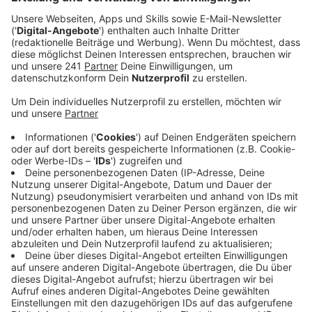
und gezielt helfen zu können, bittet die Verwaltung
dringend darum, dass die Geflüchteten sich
melden.
Veröffentlicht:
Donnerstag, 03.03.2022 06:15
Anzeige
Das Ganze soll keine bürokratische Schikane sein,
betont eine Sprecherin der Stadt – aber wir brauchen
Überblick über die Hilfen, die benötigt werden. Wie
Ministerpräsident Wüst am Mittwoch bekannt
gegeben hat, tritt Donnerstag eine so genannte
Massenzustromrichtlinie in Kraft – die bringt mit sich,
dass Betroffene ohne Asylverfahren 180 Tage lang
visumfrei bei uns bleiben können. Auch an einer
Organisation von Wohnunterkünften wird aktuell
gearbeitet. Zudem sucht die Stadt dringend