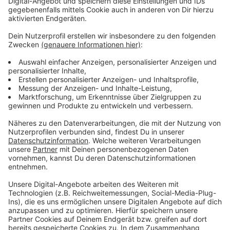
Sonntag, 15. September 2019 – „Über das jüdische
Leben in Opladen“
Sonntag, 22. September 2019 – „Spurensuche im
historischen Rheindorf“
Sonntag, 29. September 2019 – „Leverkusen-Kölner
Sprengstoff-Tour“ (mit dem Rad)
Sonntag, 13. Oktober 2019 – „Kunst und Kultur in
Schlebusch an der Dhünn“
Sonntag, 03. November 2019 – „Stadtspaziergang
Opladen“
Sonntag, 08. Dezember 2019 – „Die beiden Kirchen in
der Waldsiedlung“
Wer Interesse an einer Ausbildung zum Gästeführer
hat kann sich bei Dr. Ellen Lorentz melden – Tel.: 0214
31491525.