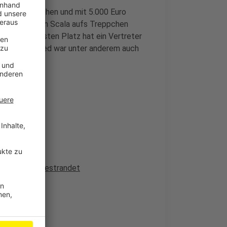
egion vorgesehen und mit 5.000 Euro
isverleihung im Scala aufs Treppchen
sen. Den ersten Platz hat ein Vertreter
nd Jurymitglied war unter anderem auch
orfer Fähre gestrandet