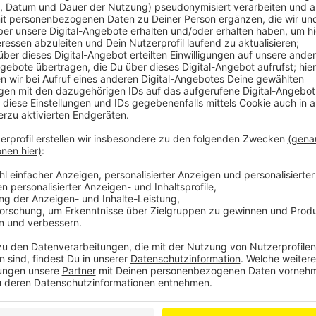
Der war für engagierte junge Menschen in unserer R
dotiert. Auch eine Leverkusenerin hat es bei der Pre
geschafft. Hannah Braun vom jungen Theater Leverku
des Langenfelder Jugendrats belegt. Schirmherrin u
die Influencerin Julia Beautx.
Anzeige
Mehr Meldungen aus Leverkusen
Anzeige
Leverkusen: Feuerwehr-Einsatz auf dem Rhein - Hitd
CSD findet auf Leverkusener Volksfest statt
Leverkusen spielt im Pokal gegen Paderborn