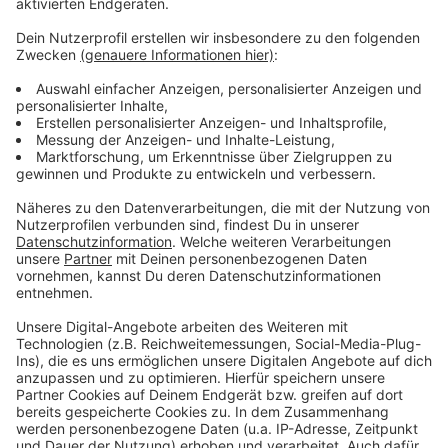
Anzeige
Weitere Meldungen aus Leverkusen
Anzeige
Leverkusener ADFC: Kritik an städtischer
Fahrradsituation
Leverkusener Park+Ride-Parkplätze schneiden gut ab
Mieten für Büroflächen in Leverkusen steigen
Anzeige