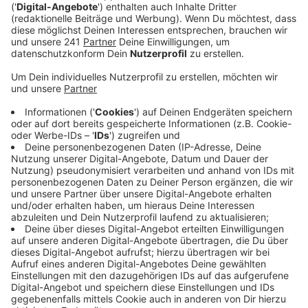
aufmacht, bestreitet die Werkself am
Freitagabend um 17:30 Uhr in Velbert das erste
Testspiel der Sommervorbereitung gegen den
Zweitligisten SC Paderborn.
Veröffentlicht:
Freitag, 21.07.2023 06:13
Anzeige
Bei dem Spiel gegen Paderborn wird die Werkself dann
zum ersten Mal im neuen Auswärtstrikot auflaufen. Ob
Moussa Diaby dann noch dabei sein wird, darf
bezweifelt werden. Medienberichten zufolge steht
der Offensivspieler kurz vor einem Wechsel zu Aston
Villa in die englische Premier League. Die
Ablösesumme für Diaby soll bei etwa 50 Millionen Euro
plus Bonuszahlungen liegen.