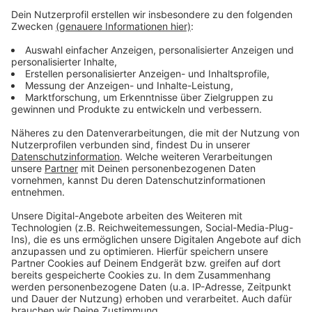
Für den Ernstfall bereitet sich der Festausschuss auch
schon auf Alternativen vor. Denkbar wäre zum Beispiel
Indoor-Veranstaltungen nach draußen zu verlegen.
Festausschuss, Vereine und Stadt seien allesamt hoch
motiviert eine gelungene Session auf die Beine zu
stellen. Diese Woche startet der Kartenverkauf für die
Prinzenproklamation in gut drei Monaten.
Anzeige
Anzeige