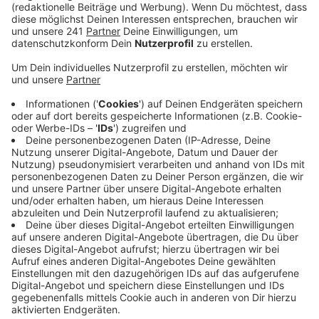
Veröffentlicht:
Dienstag, 16.08.2022 07:11
Anzeige
In der kommenden Session soll es bei uns in der Stadt
wieder richtig Karneval geben. Darauf bereitet sich
aktuell der Festausschuss Leverkusener Karneval vor.
Züge, Rathaussturm und Prinzenproklamation – auf
dem Plan steht das volle Programm. Auch, wenn es
noch viele Unsicherheiten gibt bleibt Präsident
Lingenauber erst einmal optimistisch:
"Was uns da jetzt erwartet und wie da die
Kostenentwicklung sein wird, das wissen wir
jetzt natürlich nicht. Wir bleiben am Ball und
versuchen wirklich alles -
aber auch wirklich alles,
was machbar ist."