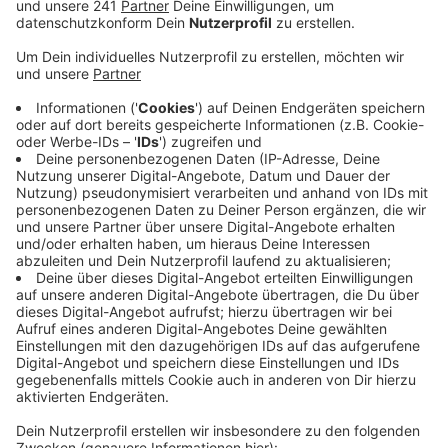
Veröffentlicht:
Freitag, 16.08.2019 05:58
Anzeige
Der Europaring im Bereich Wiesdorf/Küppersteg und
die Europa-Allee in Opladen – hier komme es immer
wieder zu Verwechslungen, so Opladen Plus. Selbst
innerhalb der Stadtverwaltung.
Außerdem habe der Straßenname Europa-Allee
überhaupt nichts mit der Bahngeschichte des
Geländes zu tun und auch nichts mit Opladen.
Deshalb schlägt Opladen Plus jetzt vor: die
Stadtverwaltung solle bis Jahresende passende
Namensvorschläge sammeln, danach solle die Politik
entscheiden. Noch sei der Zeitpunkt für eine
Umbenennung gut, denn Adressen gebe es dort bisher