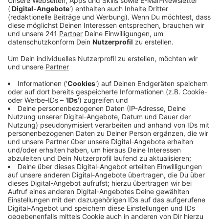
Veröffentlicht:
Dienstag, 17.12.2024 13:42
Anzeige
Hohe Einschaltquoten bei Darts-
Übertragungen
Anzeige
In den vergangenen Jahren haben die Einschaltquoten
in Deutschland ein Rekord-Niveau erreicht. Wer die
Stars der Szene mal live sehen möchte, kann das im
kommenden Jahr wieder in Leverkusen tun. Ende Mai
finden in der Ostermann Arena zum mittlerweile
siebten Mal die European Darts Open statt.
Traditionell sind viele der besten Spieler der Welt mit