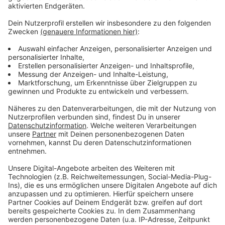
dabei. Tickets für die drei Turnier-Tage gibt es aktuell
online zu kaufen.
Einen Link dazu findet ihr hier.
Anzeige
Weitere Meldungen aus Leverkusen
Anzeige
Bayer 04 Leverkusen wird immer beliebter
"Ja" zu verkaufsoffenen Sonntagen in Leverkusen
ÖPNV Leverkusen: Beteiligung an Mobilitätsplan
Anzeige