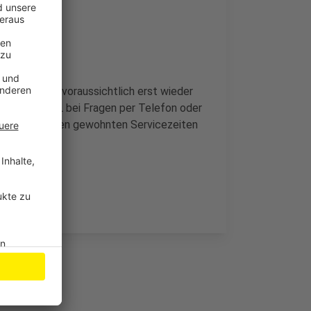
rfer City ist voraussichtlich erst wieder
nden die EVL bei Fragen per Telefon oder
661-661 zu den gewohnten Servicezeiten
l-gmbh.de.