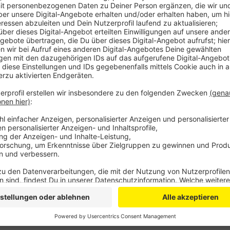
Alternative Kontaktmöglichkeiten
Anzeige
Eine persönliche Beratung im Info Point in der Wiesdo
ab übernächster Woche möglich. Bis dahin können Ku
Mail erreichen, über die EVL-Servicenummer 0214 8
von 8 bis 18 Uhr oder per Mail an kundenservice@ev
Anzeige