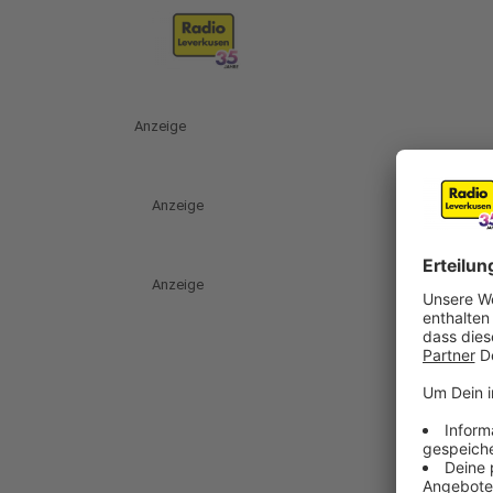
Anzeige
Anzeige
Anzeige