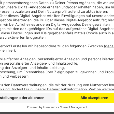
Bei den warmen Temperaturen neigen zum Beispiel vi
mehrmals täglich zu duschen. Und gerade am Abend fü
Pool auf.
Und auch das Rasensprengen und Blumen gießen mac
Abends. Der Energieversorger rät dazu, diese Tätigk
wären die Wasserspeicher nämlich noch voll.
Anzeige