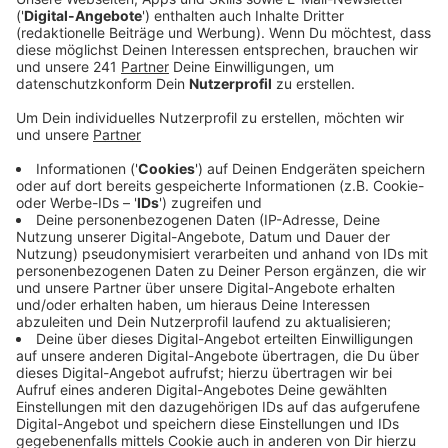
Veröffentlicht:
Montag, 12.09.2022 14:19
Anzeige
Wir reichen so lediglich die Kosten durch, profitieren
selbst also nicht davon, betont ein Sprecher. Ähnlich
verfährt das Unternehmen mit den Plänen der
Bundesregierung zur Senkung der Umsatzsteuer: Ab
Oktober sollen dann statt der 19% nur noch 7% für
Gas berechnet werden. Über alle Preisänderungen will
die EVL ihre Kunden in den kommenden Tagen
persönlich oder per Brief informieren – Fragen rund um
das Thema beantworten die Mitarbeiter aber jetzt
schon.
Anzeige