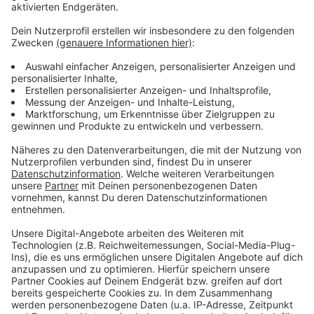
Kontakt zur EVL
Anzeige
Für Kunden, die Fragen oder Probleme bei der
Preisanpassung haben, stehen zudem die EVL-
Mitarbeitenden persönlich im EVL-Kundencenter im
City Point oder am Telefon unter 0214/8661 661 zur
Verfügung. Des Weiteren erhalten die Kundinnen und
Kunden der EVL weiterführende Informationen zum
Energiesparen über den Blog
evl-erleben.de
und die
Rubrik „Energiespar-Service“ auf
www.evl-
gmbh.de
/energiesparen.
Anzeige