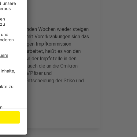
in den kommenden Wochen wieder steigen.
ab 5 Jahren mit Vorerkrankungen sich das
lung der Ständigen Impfkommission
Hochdruck gearbeitet, heißt es von den
 ein Go vor: An der Impfstelle in den
woch
erstmals auch die an die Omikron-
ler BionTech/Pfizer und
der finalen Entscheidung der Stiko und
o die Stadt.