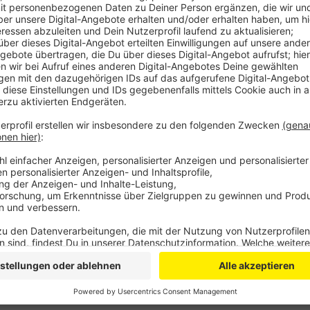
Anzeige
Experten gehen davon aus, dass die Corona-Zahlen 
Sie empfehlen Personen ab 60 Jahren und Personen 
vierte Mal impfen zu lassen. Eine offizielle Empfeh
allerdings stehe noch aus, daran werde derzeit mit 
Verantwortlichen. Die Stadt bereitet sich bereits auf
Luminaden in Wiesdorf soll voraussichtlich ab Mitt
Subvariante B.1 angepassten Impfstoffe der Herstel
Moderna verimpft werden. Das sei aber abhängig von 
dem Lieferdatum sowie der Menge der Impfdosen, s
Anzeige