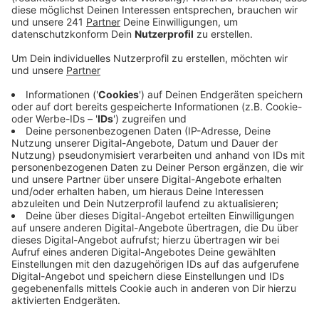
Gutachten jetzt bei ihrer Entscheidung
berücksichtigen, wann die
Sondermüllverbrennungsanlage teilweise wieder in
Betrieb gehen kann.
Veröffentlicht:
Dienstag, 31.05.2022 06:48
Anzeige
Fast ein halbes Jahr saßen die Experten aus dem
Begleitkreis für das Gutachten zusammen – am Ende
musste jetzt alles ganz schnell gehen. Denn die Frist
der Behörden war abgelaufen. Damit liegt es jetzt in
deren Händen, einen Termin zur Wiederinbetriebnahme
festzulegen. Der Begleitkreis steht dem grundsätzlich
optimistisch gegenüber. Das gesamte Gutachten
wollen die Experten zeitnah im Internet
veröffentlichen, wenn die Behörden zustimmen.