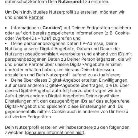
gesichert.
Veröffentlicht:
Dienstag, 24.08.2021 11:41
Anzeige
Etwa 60 Zeugen sind mittlerweile schon nach dem
Vorfall befragt worden. Wie lange die Ermittlungen zur
Explosions-Ursache dauern, kann die
Staatsanwaltschaft nicht sagen. Währenddessen
gehen auch die Aufräumarbeiten an der Unglücksstelle
weiter. Immer wieder kann es laut Currenta deshalb zu
Geruchsbelästigung kommen. Der Chempark-Betreiber
bittet Anwohner um Verständnis - zur Sicherheit seien
permanent Luftmessfahrzeuge im Einsatz.
Anzeige