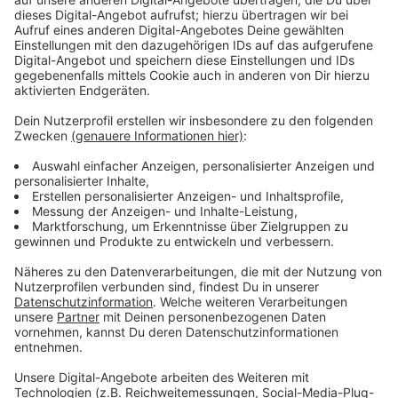
Dass dieser Fehler in der Fabrik durch einen Menschen
ausgelöst wurde, ließ sich nicht nachweisen. Daher
geht man schlicht von einem Systemfehler aus. Weiter
ermittelt wird erstmal nicht.
Anzeige
Großbrand ohne Verletzte
Anzeige
Im Oktober 2024 war die große Lagerhalle von
Dynamit Nobel in Manfort komplett abgebrannt.
Verletzt wurde niemand, die Feuerwehr hatte aber
lange mit den Flammen zu kämpfen und eine riesige
Rauchwolke zog über die Stadt.
Anzeige