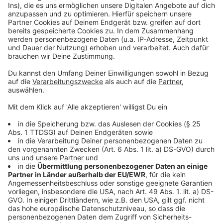
Mehr News aus Leverkusen
Anzeige
Deutlich mehr Einfamilienhäuser in Leverkusen
genehmigt
Explosion in Offenbach - Verfolgungsjagd nach
Leverkusen
Leverkusener Al-Zein-Clan verliert seine Villa in
Rheindorf
Anzeige