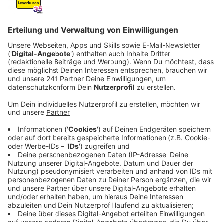
Veröffentlicht:
Freitag, 19.12.2025 06:21
Anzeige
Beim Aufkochen einer Flüssigkeit sind damals wohl
mehrere Stoffe aneinandergeraten, die eine Explosion
ausgelöst haben. Das ergibt das Gutachten der Kölner
Staatsanwaltschaft, sagt sie uns auf Anfrage.
Anzeige
Systemfehler am wahrscheinlichsten
Anzeige