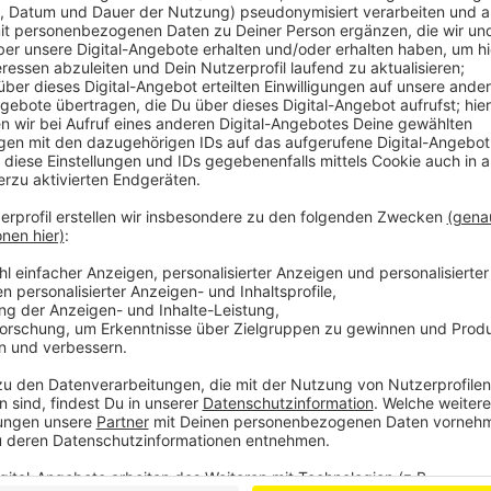
Tom Hoppe
Facts for Fun: "Countdown"
Anzeige
Facts for Fun mit Tom Hoppe
Anzeige
Wenn andere euch nur Fakten, Fakten, Fakten um di
Portion Humor mit rein. Von kurios bis erhellend - h
anders und erfrischender.