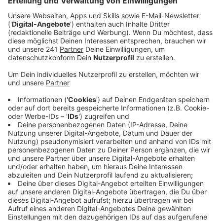
Veröffentlicht:
Donnerstag, 27.03.2025 12:55
Anzeige
Personalsituation bei der Rheinfähre
Anzeige
Aktuell sind zu wenige Mitarbeiter bei der Rheinfähre
beschäftigt, was zu häufigen Betriebsausfällen
zwischen Köln-Langel und Leverkusen-Hitdorf führt.
Stadt und HGK möchten diese Ausfälle durch die
Einstellung neuer Mitarbeiter minimieren.
Die Rheinfähre ist ein bedeutendes Stück
Leverkusener Stadtgeschichte und eine wichtige