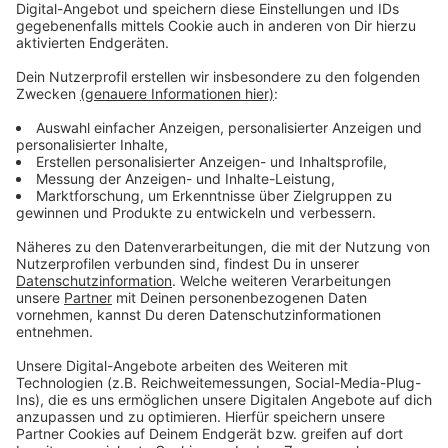
Verbindung nach Köln. Oberbürgermeister Uwe
Richrath hat dies mehrfach betont und unterstützt die
Hitdorfer Rheinfähre.
Anzeige
Mehr Nachrichten aus Leverkusen
Anzeige
Neuer Bahnhof Leverkusen Mitte: Pläne vorgestellt
Nach Brand mit zwei Toten in Opladen: Haus
unbewohnbar
Putzaktion "Wir für unsere Stadt" in Leverkusen läuft
an