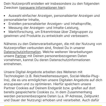
Laut Stadt liegen die aktuellen Planungen voll im
Zeitplan trotz der Corona-Pandemie. Das
Wasserbussystem soll die angespannte
Verkehrssituation rund um Leverkusen und Köln
entlasten. Pläne dazu gibt es schon seit 2015. Ende
letzten Jahres hat sich das NRW-Verkehrsministerium
für das Thema stark gemacht.
Anzeige
Anzeige
Anzeige