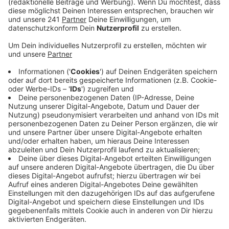
erstellen.
Veröffentlicht:
Montag, 07.09.2020 10:36
Anzeige
Wie realistisch ist ein neues Verkehrsangebot in Form
von Wasserbussen? Dieser Frage geht aktuell ein von
der Stadtverwaltung beauftragtes Team aus vier
Büros nach.
Von Leverkusen über Köln nach Wesseling sowie bis
nach Düsseldorf und Duisburg –
diese Fährwege wünschen sich die Rhein-Städte in der
Region. Als Vorbild gelten dabei die
Wasserbussysteme in Rotterdam und Antwerpen. Die
beauftragten Planungsbüros haben teilweise enge
Kontakte zu den Vorbild-Städten.