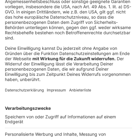
Anzeige
©
picture alliance/dpa | Hauke-Christian Dittrich
Anzeige
Bahntickets werden teurer
Anzeige
Der neue Fahrplan ist ab dem 16. Oktober buchbar und
gilt ab dem 15. Dezember. Bis dahin können die
Tickets
für das nächste Jahr noch zu den bisherigen
Preisen gekauft werden. Mit dem Fahrplanwechsel
hebt die Bahn die Fahrkartenpreise an. Teurer werden