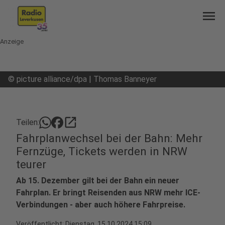
menu
Anzeige
©
picture alliance/dpa | Thomas Banneyer
open_in_new
Teilen:
Fahrplanwechsel bei der Bahn: Mehr
Fernzüge, Tickets werden in NRW
teurer
Ab 15. Dezember gilt bei der Bahn ein neuer
Fahrplan. Er bringt Reisenden aus NRW mehr ICE-
Verbindungen - aber auch höhere Fahrpreise.
Veröffentlicht:
Dienstag, 15.10.2024 15:09