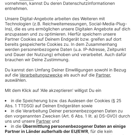
fahren. Allerdings werden die Züge wegen eines
großen Bauprojekts am Niederrhein monatelang über
Mönchengladbach statt über Düsseldorf fahren und
dadurch etwas länger unterwegs sein. Auf der ICE-
Verbindung Frankfurt-Köln-Aachen-Brüssel fährt ab
Mitte Dezember abends ein zusätzlicher Zug in jede
Richtung. Für Reisende von Köln nach Berlin setzt die
Bahn freitags und sonntags künftig zusätzliche
Sprinter ein. Die Züge fahren ohne Zwischenhalt und
brauchen für die Strecke in die Hauptstadt laut
Fahrplan nur gut vier Stunden. Eine neue Verbindung
gibt es abends auch aus dem Ruhrgebiet von und nach
München. Gleichzeitig würden einige schwach
ausgelastete Züge etwa am sehr frühen
Sonntagmorgen gestrichen. Unter anderem bei der
noch recht neuen IC-Verbindung zwischen Münster,
Siegen und Frankfurt kürzt die Bahn ihr Angebot.
Reisende müssen auf der Strecke häufiger auf
Regionalzüge umsteigen.