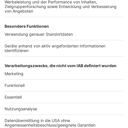
unter anderem die sogenannten Flexpreise, laut Bahn
um rund 5,9 Prozent. Mit diesen Tickets sind
Kundinnen und Kunden auf der gebuchten Verbindung
nicht an einen bestimmten Zug gebunden, sondern
können an dem Tag jeden beliebigen Fernzug auf der
Strecke nehmen. An den Spar- und Supersparpreisen,
mit denen eine feste Zugbindung einhergeht, ändert
sich zum Fahrplanwechsel hingegen nichts. Auch die
Preise für die Rabatt-Abos Bahncard 25 und Bahncard
50 bleiben stabil.
Anzeige
Anzeige