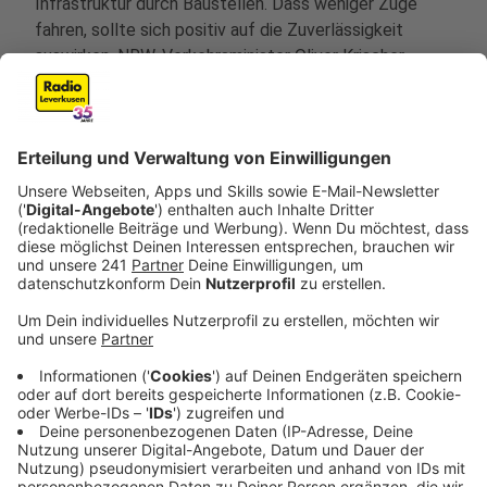
Infrastruktur durch Baustellen. Dass weniger Züge
fahren, sollte sich positiv auf die Zuverlässigkeit
auswirken.
NRW-Verkehrsminister Oliver Krischer
(Grüne)
hatte sich damals besorgt über die
Auswirkungen der Fahrplan-Reduzierung gezeigt.
Ab 15. Dezember sollen die Fernzüge nun weitgehend
wieder nach dem regulären Plan fahren, teilte die Bahn
mit. Städte wie Aachen, Düren, Mönchengladbach,
Krefeld und Gütersloh seien dann wieder wie gewohnt
an die Hauptstadt angebunden. Allerdings müssten
sich Reisende auch 2025 wieder darauf einstellen,
dass es durch Baustellen Einschränkungen und
Änderungen im Fahrplan gebe. Vor allem im Sommer
2025 werde es vom 6. Juni bis 9. August wegen
Bauarbeiten
Anpassungen im Fahrplan
geben.
Anzeige