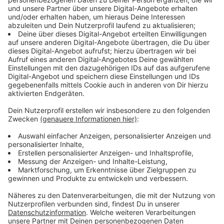
©
picture alliance/dpa | Bernd Weißbrod
Auch in den kommenden Monaten und Jahren werden
viele Baustellen auf Bahnstrecken den Fern- und
Nahverkehr beeinträchtigen.
Anzeige
Mehr Verbindungen nach Brüssel und
Amsterdam
Anzeige
Auch einige
Verbesserungen im Fahrplan
werde es
geben, kündigte die Bahn an. So werde das Angebot
von NRW nach Belgien und in die Niederlande
ausgebaut. Auf der Strecke zwischen Köln und
Amsterdam sollen Züge künftig im Zwei-Stunden-Takt