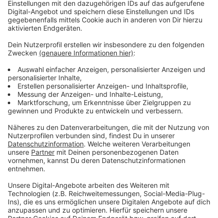
Außerdem werden einige Haltestellen umbenannt. Die
Haltestelle „Wilhelmstraße“ in Opladen soll
beispielsweise künftig „Augustastraße“ heißen. Der
Fahrplanwechsel tritt offiziell nach den
Weihnachtsferien ab dem 8. Januar in Kraft.
Anzeige
Weitere Meldungen aus Leverkusen
Anzeige
Hundehaltung in Leverkusen könnte günstiger werden
Leverkusener Ärztesprecher: Kritik an Politik
Kabel beschädigt: Große Teile von Wiesdorf ohne