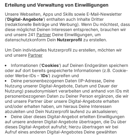
Anzeige
Da es weiterhin zu wenig Busfahrer gibt, werden die
Schnellbus-Linien 27, 28 und 29 eingestellt und durch
vorhandene Verbindungen aufgefangen. Dadurch will
die wupsi Busausfälle verringern und den Fahrgästen
mehr Planungssicherheit bieten. Es gibt aber auch
Verdichtungen: So ist die 250 ab Anfang Januar als
Schnellbus unterwegs und fährt in den Stoßzeiten
häufiger nach Köln.
Anzeige
Neue Haltestellen-Namen
Anzeige