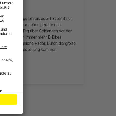
s dem Laden gefahren, oder hätten ihnen
n. Die Händler machen gerade das
r den ganzen Tag über Schlangen vor den
nbar: Es werden immer mehr E-Bikes
, als herkömmliche Räder. Durch die große
ten bei der Bestellung kommen.