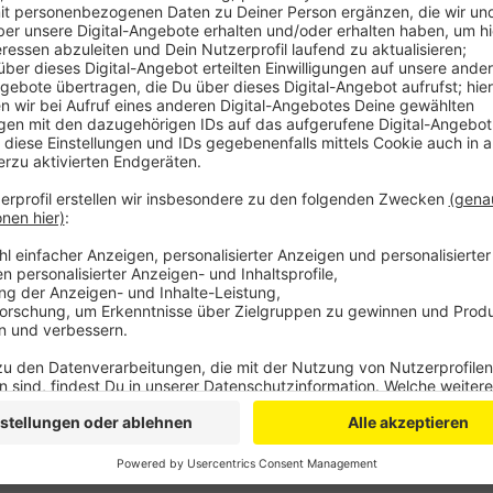
Anzeige
Teilweise seien die Kunden mit den Rädern direkt au
verfügbare Bikes regelrecht aus den Händen gerisse
Geschäft ihres Lebens, teilweise bildeten sich soga
Läden. Dabei sei vor allem ein Trend deutlich erken
gekauft, bei einem der befragten Händler sogar mehr
Nachfrage könne es auch hin und wieder zu Wartezei
Anzeige