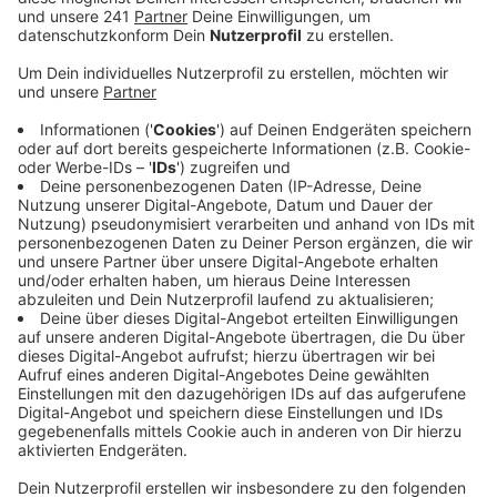
Saarstraße und Bensberger Straße in den Fokus
der Stadt Leverkusen gerückt.
Veröffentlicht:
Mittwoch, 06.07.2022 06:19
Anzeige
Die Stadt hat festgestellt, dass zum Unfallzeitpunkt
der Fahrrad-Schutzstreifen an der Unfallkreuzung
falsch markiert gewesen ist. Der Staatsanwaltschaft
sei das bekannt, es habe aber zum jetzigen Zeitpunkt
keinen Einfluss auf die Ermittlungen, so eine
Sprecherin. Die Stadt hat die Markierung mittlerweile
entfernt.
Unklar ist immer noch, ob gegen einen 20-jährigen
LKW-Fahrer Anklage erhoben wird. Der hatte Anfang
Mai an der Kreuzung Ecke Saarstraße und Bensberger