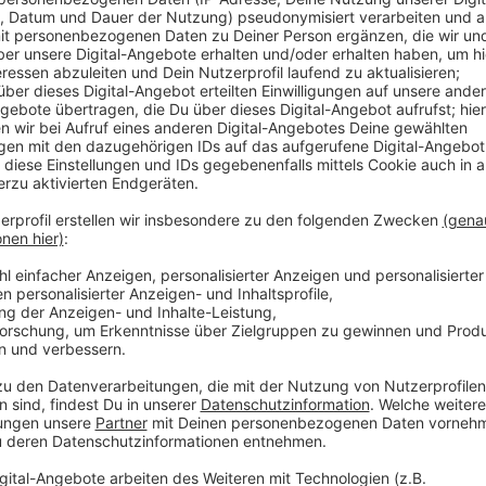
Anzeige
Das sehen die Betroffenen erst später auf der Mobi
Polizei auch befallene Smartphones weitere Fake-SM
nicht öffnen, klick du mal“ - bei SMS mit einem Link
werden.
Nur eine sogenannte Drittanbieter-Sperre kann verhi
heruntergeladene Schadsoftware Daten abgreift, sagt
seinem Mobilfunkanbieter einrichten lassen. Seit Ja
Masche eingegangen. Wer versehentlich doch auf den 
auf den Flugmodus schalten und auf die Werkseinste
man mit einem Backup.
Mehr Informationen dazu hat die
Landespolizei Nied