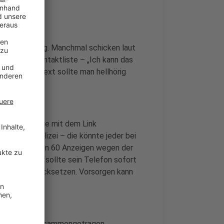
lfunkrechnung. Manchmal schicken laut
S an die Kontaktliste – „Ich kann das
 und diesem Text sollte man hellhörig
ndern, dass die mit dem Link
 unsere Polizei – die könnte jeder bei
nuar sind schon 60 Anzeigen wegen der
Link klickt, sollte sein Telefon sofort
llungen zurücksetzen. Vorsorgen kann
ersachsen
zusammengetragen.