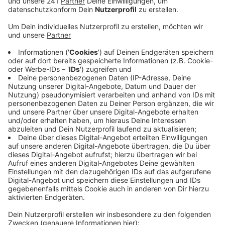
bevorstehenden Einbruch bei der alten Dame
geben sollte.
Veröffentlicht:
Mittwoch, 16.03.2022 18:27
Anzeige
Zwei Stunden lang hatten die Täter mit der Frau
telefoniert und sich unter anderem als Staatsanwalt
und Polizist ausgegeben. Die Rentnerin war allerdings
misstrauisch und hatte ihren Nachbarn zu Hilfe gerufen
– einen echten Polizisten. Der nahm dann den 17-
jährigen Tatverdächtigen fest, der wenig später bei
der Dame auftauchte, um die Beute abzuholen. Die
Polizei bittet in diesem Zusammenhang nochmal um
Vorsicht und sagt, dass Polizistin niemals an der Tür
oder am Telefon um die Herausgabe von Wertsachen
bitten würde.