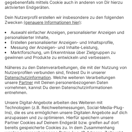
Stadiontickets von Bayer 04 gefördert. Die Stadt
Leverkusen bietet Angestellten ein vergünstigtes
Jobticket an.
Anzeige
Mehr Meldungen aus Leverkusen
Anzeige
Sirenen wegen Übung in Leverkusen
Bahnstreik in Leverkusen aktuell: Das müsst ihr
wissen!
Versprechen für Glasfaserausbau in Leverkusen
Anzeige