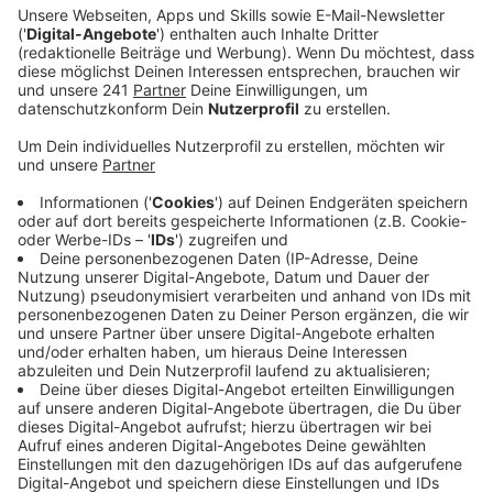
Veröffentlicht:
Freitag, 08.12.2023 11:18
Anzeige
Von flexiblen Arbeitszeiten bis zur
Fruchtbarkeitsbehandlung lassen sich die
Unternehmen weltweit viel einfallen. Ganz so weit
gehen die großen Firmen in Leverkusen allerdings
nicht. Etabliert haben sich beispielsweise bei der Bayer
AG, der Stadt Leverkusen und auch Bayer 04 die
flexible Orts- und Arbeitszeitwahl. Für die Eltern bieten
Bayer und Bayer 04 unter anderem
Beratungsangebote an. Aber auch das Freizeitangebot
wird mit kostenlosen Schwimmbad- oder