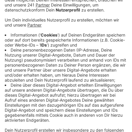
einen Platz im Stadion am Samstag beworben.
Veröffentlicht:
Mittwoch, 23.09.2020 13:53
Anzeige
Eigentlich passen fast 30.000 Fans in die BayArena.
Wegen der Corona-Pandemie wird zum ersten
Bundesliga-Heimspiel der Werkself aber nur etwa
jeder fünfte Platz besetzt. Bayer 04 hat am
Dienstagabend unter allen Ticket-Bewerbern die
Gewinner ausgelost. Sie werden Mittwoch informiert.
Für sie gelten beim Duell mit RB Leipzig am
Samstag neue Regeln. Das fängt schon bei der
Anreise an. Wegen der Corona-Pandemie gilt das
Heimspiel-Ticket nicht als Fahrausweis für Bus und
Bahn. Besucher die Taschen, größer als DIN A4 Format
haben, müssen draußen bleiben. Im Stadion dürfen sich