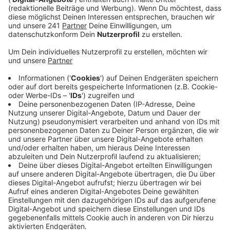
Anzeige
Zwar würden solche Angebote tatsächlich nicht dafür
sorgen, dass Menschen generell mehr kaufen, so die
Partei. Aber es würde die Leute aktiv in die Innenstadt
ziehen. Auf die Weise könne verhindert werden, dass
sie ihre Sachen stattdessen bei Online-Händlern
besorgen, so die FDP weiter – und spricht sich
generell für flexiblere Öffnungszeiten im Einzelhandel
aus. Hintergrund der Debatte ist ein entsprechender
Antrag der SPD im Stadtrat. Der Sonntag sei ein
Ruhetag, auch für die Angestellten im Einzelhandel, so
die Haltung der Partei. Über das Thema wird heute im
Finanzausschuss beraten.
Anzeige