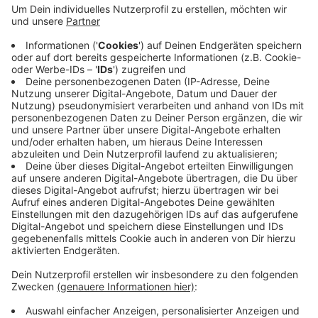
Veröffentlicht:
Donnerstag, 04.08.2022 10:49
Anzeige
Gleichzeitig fand zu diesem Zeitpunkt eine Übung von
Werks- und Berufsfeuerwehr im Chempark statt.
Deshalb waren auch viele Feuerwehrautos in der Stadt
unterwegs. Gefahr hat laut allen Beteiligten zu keinem
Zeitpunkt bestanden.
Anzeige
Anzeige