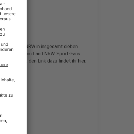
stleistung in NRW in insgesamt sieben
ortbund und vom Land NRW. Sport-Fans
en abstimmen,
den Link dazu findet ihr hier.
geklagt