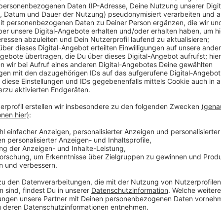
Abstimmung
Anzeige
Verliehen wird die Auszeichnung für sportliche Höch
Kategorien. Vergeben wird der Preis vom Landessp
können dafür bis Anfang November für ihren Favorit
Die Preisverleihung folgt Ende November.
Anzeige
Weitere Meldungen aus unserer Stadt
Anzeige
Leverkusener wegen geplanter IS-Mitgliedschaft an