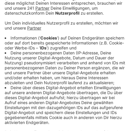
Veröffentlicht:
Montag, 08.04.2019 10:01
Anzeige
Um wie viel Geld es geht, darf sie wegen des
Steuergeheimnisses nicht sagen. Der 40-jährige sitzt
aktuell in der Justizvollzugsanstalt in Köln. Selbst
wenn er seine Steuerschuld bezahlt, muss er nicht
sofort frei kommen.
„Felix tut mir wirklich Leid“ - mit diesen Worten
reagiert der Bund Deutscher Berufsboxer auf die
Festnahme von Felix Sturm. In den letzten Jahren
habe es immer mal wieder Negativschlagzeilen um
Sturm gegeben, die auf den Boxsport zurückfallen.
Der Box-Verbandschef fürchtet deswegen einen
Imageschaden für die Branche.