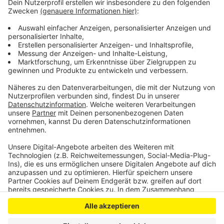
Den Behörden ist Felix Sturm kein Unbekannter. Der
Ex-Boxweltmeister hatte lange mit Dopingvorwürfen
zu kämpfen. Das Kölner Landgericht hatte ein
entsprechendes Verfahren gegen Sturm erst Anfang
des Jahres aus Mangel an Beweisen aufgegeben.
Anzeige
Anzeige
Anzeige