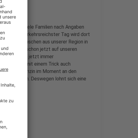
 Die wollen viele Familien nach Angaben
 geht. Als verkehrsreichster Tag wird dort
ers viele Menschen aus unserer Region in
voll wird es schon jetzt auf unseren
-Hotspots ab jetzt immer
esen Sommer mit einem Trick auch
hnet, dass Benzin im Moment an den
n und Städten. Deswegen lohnt sich eine
n geht.