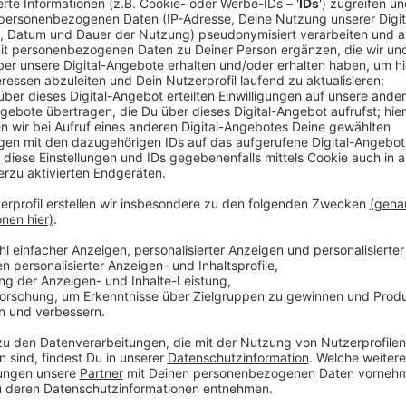
Anzeige
Die Verschiebung liegt an der laufenden Fußball-EM.
der Flughäfen noch abwarten, bis es los in den Urlaub
deswegen der 19. Juli erwartet. Dann fliegen besond
die Türkei, nach Spanien und Griechenland. Trotzdem 
Autobahnen A1 und A3. Der ADAC erwartet die Stau
Freitagnachmittags. Bei der Autoreise lässt sich di
besonders viel Geld sparen: Der ADAC hat ausgerec
Autobahnen knapp 40 Cent teurer ist als in den Orte
Tankfüllung in Leverkusen, bevor es auf die Autobah
Anzeige
Mehr Meldungen aus Leverkusen
Anzeige