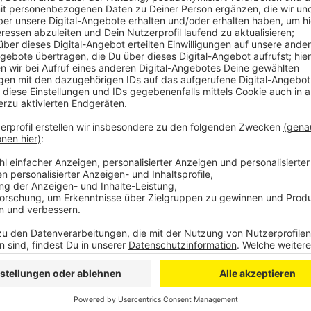
Eine Kölner Naturschutzbehörde hatte generell gefo
den Naturschutz zu achten.Schon jetzt hat es Vera
vielen Auflagen zutun. Unter anderem zum Schutz d
In Zukunft könnten für das Schlebuscher Schützen
Etwa ein LKW-Verbot beim Aufbau.
Die Höhere Naturschutzbehörde hat die Stadt aufgefo
Ausnahmen für Großveranstaltungen im Naturschutzg
zuletzt beim Europafest. Erstmalig durften rund um 
mehr parken. Der Wuppermannpark liegt im selben L
Wie mögliche schärfere Einschränkungen hier konkret
nicht absehbar.
Anzeige