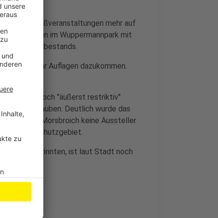
rdert, bei Großveranstaltungen mehr auf
nstalter Nolden im Wuppermannpark mit
es alten Baumbestands.
fest noch mehr Auflagen dazukommen.
rdert nur noch "äußerst restriktiv"
ebiet zu erlauben. Deutlich wurde das
das Schloss Morsbroich keine Aussteller
andschaftsschutzgebiet.
 aussehen könnten, ist laut Stadt noch