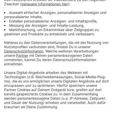
verpflegen, dem legen wir folgendes ans Herz:
unempfindliches Obst (Äpfel), Dosenfutter und
Knabberzeugs. Für das Frühstück schlagen wir vor, auf
Butter, Marmelade, Nutella und Aufstriche zu setzen.
Anzeige
Hygiene nicht vernachlässigen
Anzeige
In puncto Hygiene gehören neben dem klassischen
Kulturbeutel ausreichend Trinkwasser, Klopapier und
grundsätzlich benötigte Mittel
(Kopfschmerztabletten, Mückenspray etc.) zu den
Standards. Solltet Ihr etwas davon nicht benötigen,
dankt Euch vielleicht Euer Zeltnachbar.