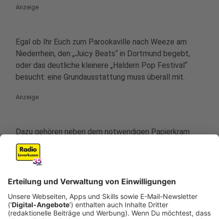
Anzeige
Egal ob Ihr Euch zum Parookaville nach Weeze am
Niederrhein, den „Juicy Beats“ in Dortmund begebt,
oder das deutliche kleinere „Haldern Pop Festival“
besucht: eine Grundausstattung muss überall mit.
Anzeige
Dazu gehören neben dem notwendigen Papierkram
(Geld, Personalausweis, Krankenversicherungskarte)
auch Ohropax, ein tragbarer Akku für das Smartphone
und Sonnencreme – falls es nicht gerade durchgehend
regnen sollte.
Anzeige