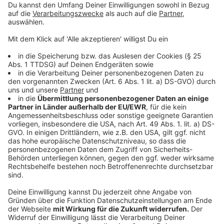
Anzeige
Für das schlechte Wetter
Anzeige
Sollte das Wetter nicht an jedem Tag mitspielen und
Ihr macht Euch Sorgen um eure Zelte und Pavillons,
helfen in jedem Fall ausreichend Gaffa- oder
Panzertape und ein kleiner Hammer um das Gröbste zu
verhindern. Und falls es tatsächlich regnen sollte: Ein
vernünftiger Regenparka hält Euch halbwegs trocken.
Anzeige
Für die Umwelt
Anzeige