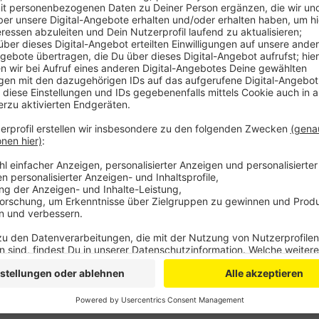
Am späten Abend laufen noch die Löscharbeiten. Die
kompliziert, weil der Anbau schwer zugänglich ist.
Anzeige
Eine Person leicht verletzt
Anzeige
Laut Feuerwehr hat sich eine Person bei dem Brand le
versorgt.
Anzeige