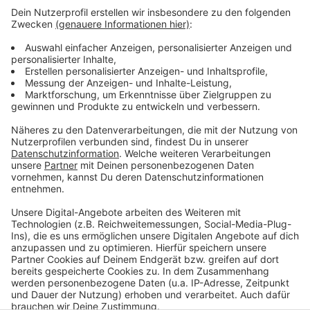
Notrufs, zeitgleich auf Twitter gepostet. Die
Feuerwehr ist zufrieden mit dem Ergebnis. Insgesamt
hatte sie bei ihrem Twitter-Gewitter über 160.000
Interaktionen - sprich Likes, Kommentare oder
geteilte Beiträge. Mit dem Aktionstag wollte die
Feuerwehr einen Einblick hinter ihre Kulissen geben.
Ziel war auch den Feuwehr-Beruf für junge Leute
schmackhaft zu machen.
Anzeige
Anzeige
Anzeige