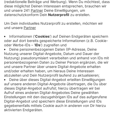
Ein Nachbar hatte in der dritten Etage einen
Rauchmelder und Hilfeschreie gehört, daraufhin war er
mit einem Feuerlöscher in die Wohnung geeilt und
konnte das Feuer löschen. Dabei hatte er Rauch
eingeatmet und sich verletzt. Ausgelöst hatte den
Brand offenbar Essen, das auf einem Herd zu heiß
geworden war.
Die Feuerwehr war ursprünglich davon ausgegangen,
dass durch das Feuer Menschenleben in Gefahr sein
könnten. Mehrere Anwohner hatten sich aufgeregt
über die Notrufnummer gemeldet. Die Feuerwehr war
mit fast 30 Helfern und über zehn Fahrzeugen zur
Fichtestraße nach Steinbüchel gefahren.
Alle Einsätze bei der Leverkusener Feuerwehr wurden
am Montag beim europaweiten Aktionstag des