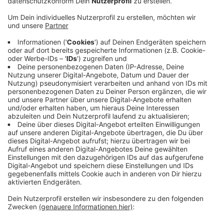
Veröffentlicht:
Freitag, 08.02.2019 08:16
Anzeige
Der Raum brannte laut Leverkusener Feuerwehr
komplett aus. Der eigentliche Verkaufsraum blieb
unbeschädigt. Die Feuerwehr konnte das Feuer schnell
löschen. Im Zuge des Brands kam es heute Morgen
auch zu einem Stromausfall in den beiden Straßen im
Burgfeld und am Stadtpark. Die EVL hat Mitarbeiter
rausgeschickt. Die Störung ist größtenteils behoben,
sagte ein Sprecher.
Anzeige