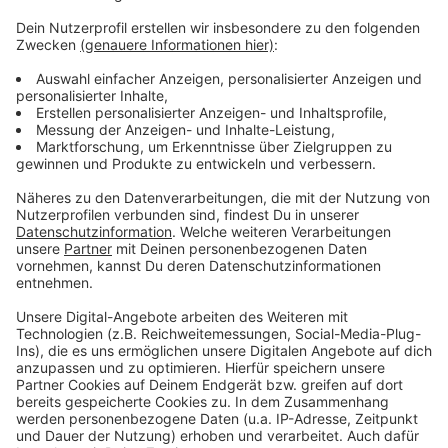
Es werden jetzt dringend Zeugen gesucht, die in der
Nacht auf der Kölner Straße etwas Verdächtiges
bemerkt haben – auch Überwachungskameras, die in
der Nähe installiert sind, sind für die Ermittler
interessant. Denn sie könnten den oder die Täter
aufgezeichnet haben.
Wer Aufnahmen aus der Fußgängerzone besitzt, oder
etwas Verdächtiges gesehen hat, soll sich bei der
Polizei melden.
Anzeige
Anzeige