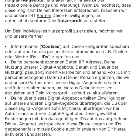
Fußgängerzone etwas Verdächtiges bemerkt
haben - und mögliche Aufnahmen von
Überwachungskameras.
Veröffentlicht:
Dienstag, 11.01.2022 14:46
Anzeige
Zwölf Menschen sind vergangene Nacht durch das
Feuer leicht verletzt worden – sie haben Rauchgase
eingeatmet und mussten im Krankenhaus behandelt
werden.
Nach ersten Ermittlungen geht die Polizei von
Brandstiftung aus, demnach ist das Feuer im
Treppenhaus ausgebrochen und hatte sich dann im
ersten und zweiten Stock ausgebreitet. Das Haus ist
nach dem Feuer nicht mehr bewohnbar.