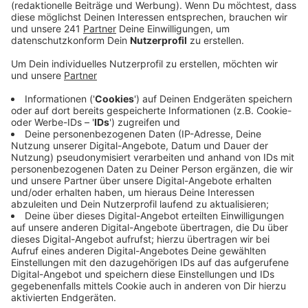
Anzeige
Gegen 02:10 Uhr hatten Zeugen die Feuerwehr
angerufen und das Feuer gemeldet. Vor Ort musste
die Feuerwehr zunächst verhindern, dass das Feuer
von der Laube auf benachbarte Häuser und Bäume
übersprang. Das funktionierte, und die Feuerwehrleute
bekamen den BRand dann auch schnell unter Kontrolle.
Gegen 04:20 Uhr war der Einsatz vorbei. Insgesamt
waren über 40 Feuerwehrleute der Berufsfeuerwehr
und der Freiwilligen Feuerwehr aus
Lützenkirchen,
Wiesdorf und Steinbüchel im Einsatz,
Anzeige