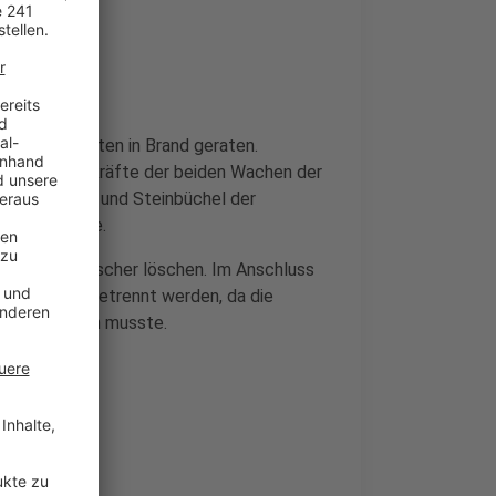
rath
sanschlusskasten in Brand geraten.
ofort Einsatzkräfte der beiden Wachen der
e Schlebusch und Steinbüchel der
Einsatzstelle.
inem Feuerlöscher löschen. Im Anschluss
m Stromnetz getrennt werden, da die
 austauschen musste.