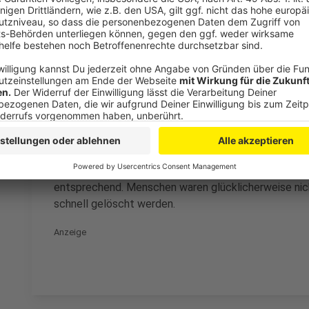
Ausgelöster Heimrauchmelder - Brand in e
Anzeige
Ebenfalls in Hitdorf hat es außerdem gebrannt. Um Vi
den Notruf einen ausgelösten Heimrauchmelder in der
konnten erst einmal von außen nichts feststellen, a
der Wohnung mussten sie dann aber die Wohnungstür
der Türe stellten sie dann doch viel Rauch in der W
entsprechend. Menschen waren glücklicherweise nic
schnell gelöscht werden.
Anzeige