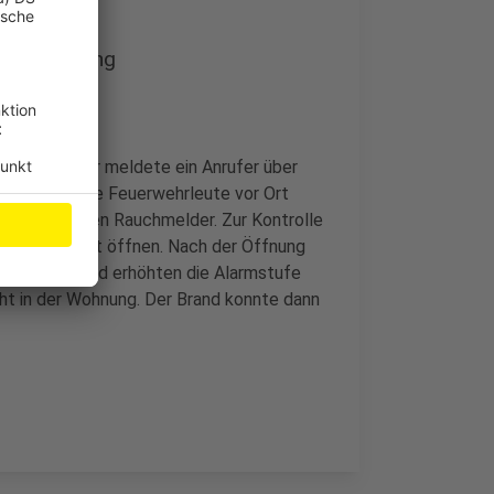
iner Wohnung
ertel vor vier meldete ein Anrufer über
 Fährstr.. Die Feuerwehrleute vor Ort
ußer den lauten Rauchmelder. Zur Kontrolle
e mit Gewalt öffnen. Nach der Öffnung
ohnung fest und erhöhten die Alarmstufe
ht in der Wohnung. Der Brand konnte dann