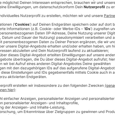
Brand und Stromausfall in Leverkusen Alken
Anzeige
In der Maria-Terwiel-Straße in Alkenrath ist ein Hau
Aufgrund des Meldebildes schickte die Leitstelle s
Berufsfeuerwehr, den Führungsdienst, die Löschzüg
Freiwilligen Feuerwehr und einen Rettungswagen zur 
Vor Ort konnten die Feuerwehrleute den Brand mit e
musste die Maria-Terwiel-Str. für ca. 3 Stunden vo
Energieversorgung Leverkusen den Anschlusskasten
Anzeige
Mehrere Ölspuren im Stadtgebiet
Anzeige