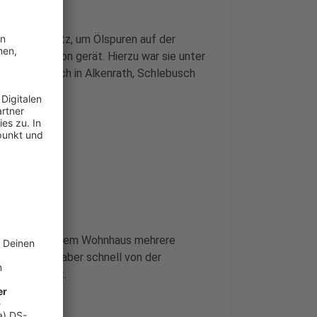
len im Einsatz, um Ölspuren auf der
ie Kanalisation gerät. Hierzu war sie unter
 außerdem auch in Alkenrath, Schlebusch
en, weil in einem Wohnhaus mehrere
ese konnten aber schnell von der
n unverletzt.