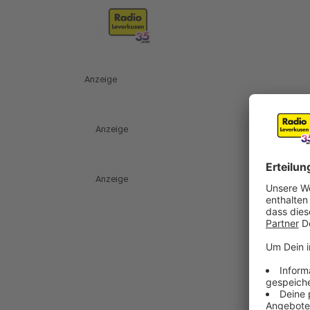
Anzeige
Anzeige
Anzeige