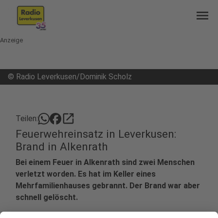
menu
Anzeige
©
Radio Leverkusen/Dominik Scholz
open_in_new
Teilen:
Feuerwehreinsatz in Leverkusen:
Brand in Alkenrath
Bei einem Feuer in Alkenrath sind zwei Menschen
verletzt worden. Es hat im Keller eines
Mehrfamilienhauses gebrannt. Der Brand war aber
schnell gelöscht.
Veröffentlicht:
Sonntag, 12.01.2025 23:07