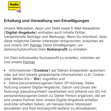
Anzeige
Mehr Infos zum Kellerbrand in Alkenrath
Anzeige
Ein Feuer in einem Mehrfamilienhaus in Alkenrath hat
gestern Abend für einen Großeinsatz der Feuerwehr
gesorgt. Bewohner des Hauses hatten gegen halb elf
die 112 gerufen, weil im Keller Müll brennen solle. Das
Feuer konnten die Feuerwehrleute dann auch schnell
löschen. Zwei Bewohner wurden ins Krankenhaus
gebracht, weil sie Brandrauch eingeatmet hatten.
Anschließend überprüften sie die Wohnungen und
lüfteten das Haus gut durch. Die Bewohner des
Hauses konnten während des Einsatzes in einem Bus